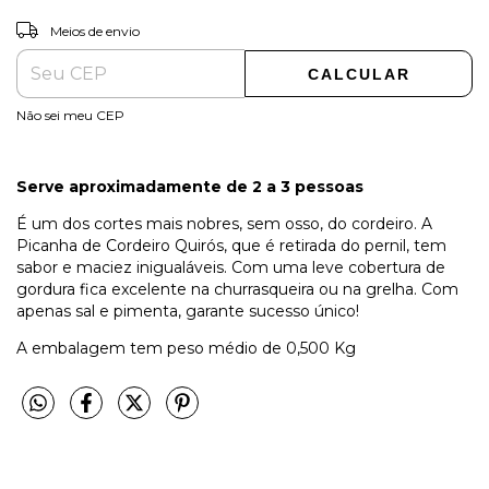
ALTERAR CEP
Entregas para o CEP:
Meios de envio
CALCULAR
Não sei meu CEP
Serve aproximadamente de 2 a 3 pessoas
É um dos cortes mais nobres, sem osso, do cordeiro. A
Picanha de Cordeiro Quirós, que é retirada do pernil, tem
sabor e maciez inigualáveis. Com uma leve cobertura de
gordura fica excelente na churrasqueira ou na grelha. Com
apenas sal e pimenta, garante sucesso único!
A embalagem tem peso médio de 0,500 Kg