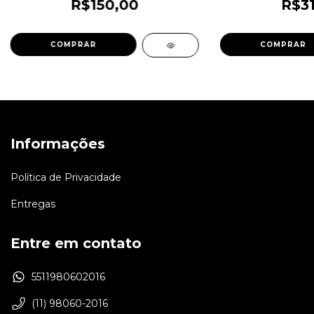
R$150,00
R$31
Informações
Política de Privacidade
Entregas
Entre em contato
5511980602016
(11) 98060-2016