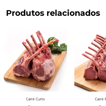
Produtos relacionados
Carré Curto
Carré 